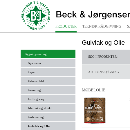
PRODUKTER
TEKNISK RÅDGIVNING
S
Gulvlak og Olie
Bygningsmaling
SØG I PRODUKTER:
Nye varer
Caparol
AFGRÆNS SØGNING
Urban-Hald
MØBELOLIE
Grunding
Loft og væg
Klar lak og effekt
Gulvmaling
Gulvlak og Olie