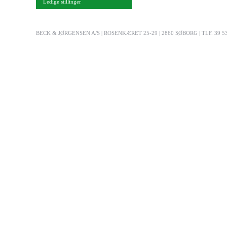
Ledige stillinger
BECK & JØRGENSEN A/S | ROSENKÆRET 25-29 | 2860 SØBORG | TLF. 39 53 03