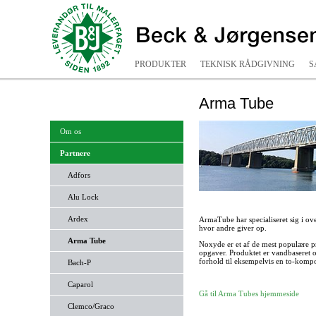
PRODUKTER
TEKNISK RÅDGIVNING
S
Arma Tube
Om os
Partnere
Adfors
Alu Lock
Ardex
ArmaTube har specialiseret sig i ov
hvor andre giver op.
Arma Tube
Noxyde er et af de mest populære p
opgaver. Produktet er vandbaseret
forhold til eksempelvis en to-komp
Bach-P
Caparol
Gå til Arma Tubes hjemmeside
Clemco/Graco